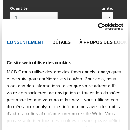
Quantité:
unité:
CONSENTEMENT
DÉTAILS
À PROPOS DES COOKI
SE CONNECTER
Veuillez vous connecter afin de pouvoir passer
Ce site web utilise des cookies.
commande
MCB Group utilise des cookies fonctionnels, analytiques
et de suivi pour améliorer le site Web. Pour cela, nous
stockons des informations telles que votre adresse IP,
Commandez avec vos propres numéros d’articles
votre comportement de navigation et toutes les données
Calculez avec les prix actuels de TS Métaux
personnelles que vous nous laissez. Nous utilions ces
données pour analyser ces informations avec des outils
Suivez vos livraisons en ligne
d'autres parties afin d'améliorer notre site Web. Vous
pouvez autoriser tous ces cookies ou vous puvez définir
les cookies vous-même si vous ne souhaitez pas que