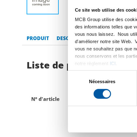
Ce site web utilise des cook
MCB Group utilise des cookie
des informations telles que 
vous nous laissez. Nous util
PRODUIT
DESCRIPTION DU PRODUIT
LI
d'améliorer notre site Web. 
vous ne souhaitez pas que no
nous conservons et les parti
Liste de prix bruts: Aci
notre règlement
ICI
.
Sélection
du
Nécessaires
consentement
N° d'article
Description