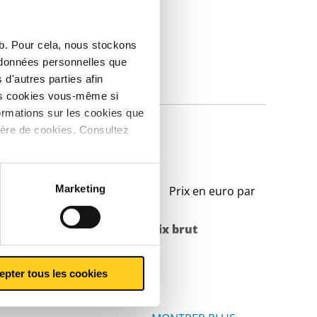
eb. Pour cela, nous stockons
s données personnelles que
d'autres parties afin
IQUES
les cookies vous-même si
ormations sur les cookies que
ière de cookies. Consultez
S355J0 carré
Marketing
Prix en euro par
Poids des pièces en
Prix brut
kg
epter tous les cookies