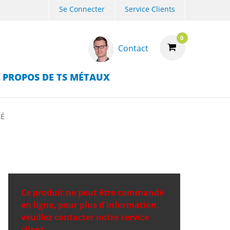
Se Connecter
Service Clients
0
Contact
 PROPOS DE TS MÉTAUX
RÉ
Ce produit ne peut être commandé
en ligne, pour plus d'information,
veuillez contacter notre service
client.