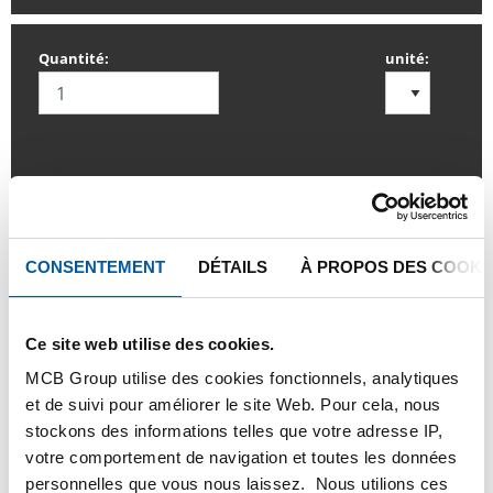
Quantité:
unité:
SE CONNECTER
Veuillez vous connecter afin de pouvoir passer
CONSENTEMENT
DÉTAILS
À PROPOS DES COOKI
commande
Ce site web utilise des cookies.
Commandez avec vos propres numéros d’articles
MCB Group utilise des cookies fonctionnels, analytiques
Calculez avec les prix actuels de TS Métaux
et de suivi pour améliorer le site Web. Pour cela, nous
stockons des informations telles que votre adresse IP,
Suivez vos livraisons en ligne
votre comportement de navigation et toutes les données
personnelles que vous nous laissez. Nous utilions ces