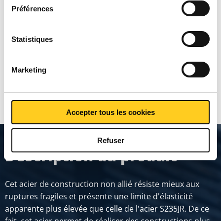
règlement en matière de cookies. Consultez notre
Préférences
pour grues S355J2 plat
règlement
ICI
.
Statistiques
Prix en euro par
Marketing
MONTRER PLUS
Accepter tous les cookies
Refuser
Description du produit
Cet acier de construction non allié résiste mieux aux
ruptures fragiles et présente une limite d'élasticité
apparente plus élevée que celle de l'acier S235JR. De ce