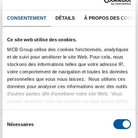
notre service client.
CONSENTEMENT
DÉTAILS
À PROPOS DES COOKI
Commandez avec vos propres numéros d’articles
Calculez avec les prix actuels de TS Métaux
Ce site web utilise des cookies.
Suivez vos livraisons en ligne
MCB Group utilise des cookies fonctionnels, analytiques
et de suivi pour améliorer le site Web. Pour cela, nous
stockons des informations telles que votre adresse IP,
votre comportement de navigation et toutes les données
PRODUIT
DESCRIPTION DU PRODUIT
personnelles que vous nous laissez. Nous utilions ces
données pour analyser ces informations avec des outils
LISTE DE PRIX BRUT
TÉLÉCHARGEMENTS
d'autres parties afin d'améliorer notre site Web. Vous
pouvez autoriser tous ces cookies ou vous puvez définir
CARACTÉRISTIQUES
les cookies vous-même si vous ne souhaitez pas que
nous partagions certaines informations. Vous trouverez
Sélection
plus d'informations sur les cookies que nous conservons
Nécessaires
du
Liste de prix bruts: Rail
et les parties avec lesquelles nous travaillons dans notre
consentement