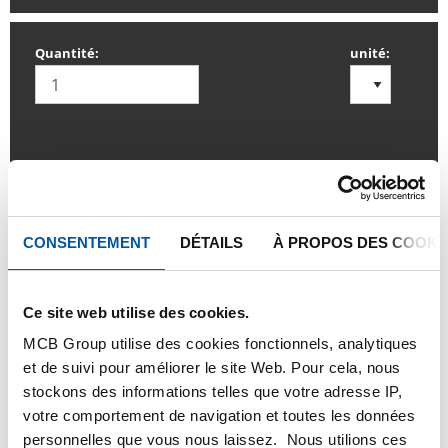
Quantité:
unité:
SE CONNECTER
Veuillez vous connecter afin de pouvoir passer
CONSENTEMENT
DÉTAILS
À PROPOS DES COOKI
commande
Ce site web utilise des cookies.
Commandez avec vos propres numéros d’articles
MCB Group utilise des cookies fonctionnels, analytiques
Calculez avec les prix actuels de TS Métaux
et de suivi pour améliorer le site Web. Pour cela, nous
stockons des informations telles que votre adresse IP,
Suivez vos livraisons en ligne
votre comportement de navigation et toutes les données
personnelles que vous nous laissez. Nous utilions ces