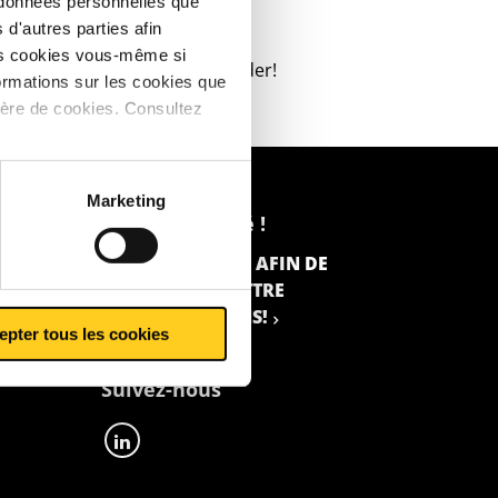
s données personnelles que
bines
d'autres parties afin
les cookies vous-même si
OLLABORATEUR
peut vous aider!
ormations sur les cookies que
ière de cookies. Consultez
Marketing
Restez informé !
INSCRIVEZ-VOUS AFIN DE
RECEVOIR LA LETTRE
D’INFORMATIONS!
epter tous les cookies
Suivez-nous