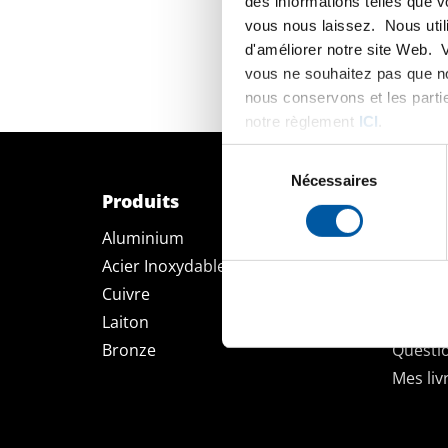
des informations telles que 
vous nous laissez. Nous util
d'améliorer notre site Web. 
vous ne souhaitez pas que no
nous conservons et les parti
notre règlement
ICI
.
Sélection
du
Nécessaires
Produits
Mon E
consentement
Aluminium
Découv
Acier Inoxydable
Enregis
Cuivre
Comman
Laiton
Calculs
Bronze
Questi
Mes liv