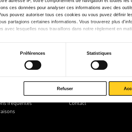
votre adresse IP, votre comportement de navigation et toutes le
Pas d'article trouvé Bo
ions ces données pour analyser ces informations avec des outils 
Vous pouvez autoriser tous ces cookies ou vous puvez définir 
Vous n'avez pas trouvé ce que vous cherchez? Un
C
us partagions certaines informations. Vous trouverez plus d'inf
es avec lesquelles nous travaillons dans notre règlement en mat
Préférences
Statistiques
space Client
À propos de TS Métaux
rez Mon Espace Client
Profil
trer
Historique
der & payer
Mentions légales
Refuser
Acc
Filiales MCB
ons fréquentes
Contact
raisons