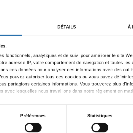
STE DE PRIX BRUT
TÉLÉCHARGEMENTS
CARACTÉRIST
DÉTAILS
À
ies.
le/feuillard décapée làc S355
s fonctionnels, analytiques et de suivi pour améliorer le site W
votre adresse IP, votre comportement de navigation et toutes le
ions ces données pour analyser ces informations avec des outils 
Vous pouvez autoriser tous ces cookies ou vous puvez définir 
us partagions certaines informations. Vous trouverez plus d'inf
es avec lesquelles nous travaillons dans notre règlement en mat
Préférences
Statistiques