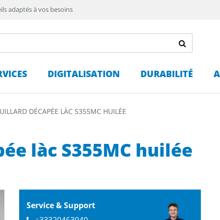
ils adaptés à vos besoins
RVICES
DIGITALISATION
DURABILITÉ
A
UILLARD DÉCAPÉE LÀC S355MC HUILÉE
pée làc S355MC huilée
Service & Support
+33320463040