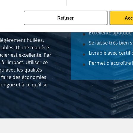
Refuser
Acc
Excellente aptitude
égèrement huilées,
Se laisse très bien 
rmables. D'une manière
Livrable avec certi
acier est excellente. Par
à l'impact. Utiliser ce
Permet d'accroître 
u'avec les qualités
e faire des économies
 longue et à ce qu'il se