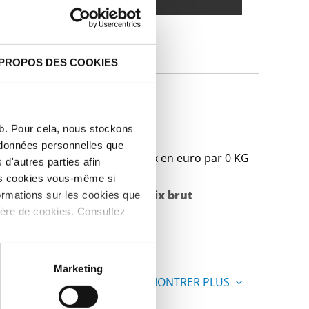
IQUES
 PROPOS DES COOKIES
MC huilée
eb. Pour cela, nous stockons
s données personnelles que
Prix en euro par 0 KG
d'autres parties afin
les cookies vous-même si
Poids des pièces en
Prix brut
ormations sur les cookies que
ière de cookies. Consultez
kg
Marketing
MONTRER PLUS