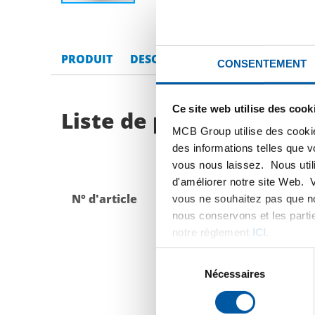
PRODUIT
DESCRIPTION DU PRODUIT
LI
CONSENTEMENT
Ce site web utilise des cook
Liste de prix bruts: Tô
MCB Group utilise des cookie
des informations telles que 
vous nous laissez. Nous util
d'améliorer notre site Web. 
N° d'article
Description
vous ne souhaitez pas que no
nous conservons et les parti
notre règlement
ICI
.
Sélection
du
Nécessaires
consentement