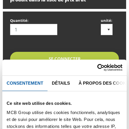
Quantité:
unité:
SE CONNECTER
Veuillez vous connecter afin de pouvoir passer
commande
CONSENTEMENT
DÉTAILS
À PROPOS DES COOKI
Commandez avec vos propres numéros d’articles
Ce site web utilise des cookies.
Calculez avec les prix actuels de TS Métaux
MCB Group utilise des cookies fonctionnels, analytiques
Suivez vos livraisons en ligne
et de suivi pour améliorer le site Web. Pour cela, nous
stockons des informations telles que votre adresse IP,