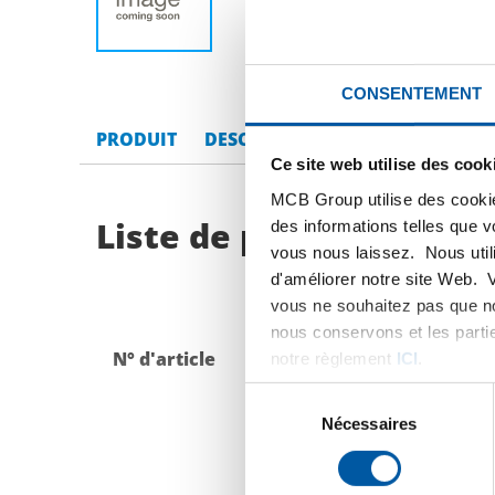
CONSENTEMENT
PRODUIT
DESCRIPTION DU PRODUIT
LI
Ce site web utilise des cook
MCB Group utilise des cookie
Liste de prix bruts: Tu
des informations telles que 
vous nous laissez. Nous util
d'améliorer notre site Web. 
vous ne souhaitez pas que no
nous conservons et les parti
N° d'article
Description
notre règlement
ICI
.
Sélection
du
Nécessaires
consentement