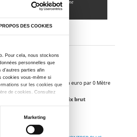
Suivez vos livraisons en ligne
 PROPOS DES COOKIES
IQUES
eb. Pour cela, nous stockons
c élezinqué
s données personnelles que
d'autres parties afin
les cookies vous-même si
Prix en euro par 0 Mètre
ormations sur les cookies que
ière de cookies. Consultez
Poids des pièces en
Prix brut
kg
Marketing