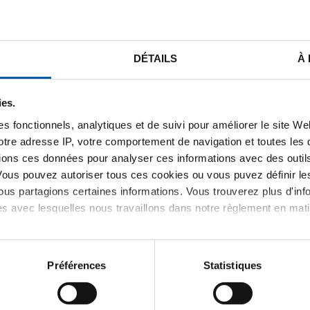
DÉTAILS
À
STE DE PRIX BRUT
TÉLÉCHARGEMENTS
CARACTÉRIST
ies.
s fonctionnels, analytiques et de suivi pour améliorer le site W
be rouleau transporteur blan
votre adresse IP, votre comportement de navigation et toutes le
ions ces données pour analyser ces informations avec des outils 
Vous pouvez autoriser tous ces cookies ou vous puvez définir 
us partagions certaines informations. Vous trouverez plus d'inf
es avec lesquelles nous travaillons dans notre règlement en mat
Préférences
Statistiques