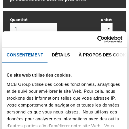
Quantité:
unité:
CONSENTEMENT
DÉTAILS
À PROPOS DES COOKI
SE CONNECTER
Veuillez vous connecter afin de pouvoir passer
Ce site web utilise des cookies.
commande
MCB Group utilise des cookies fonctionnels, analytiques
et de suivi pour améliorer le site Web. Pour cela, nous
stockons des informations telles que votre adresse IP,
Commandez avec vos propres numéros d’articles
votre comportement de navigation et toutes les données
Calculez avec les prix actuels de TS Métaux
personnelles que vous nous laissez. Nous utilions ces
Suivez vos livraisons en ligne
données pour analyser ces informations avec des outils
d'autres parties afin d'améliorer notre site Web. Vous