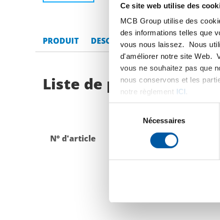
Ce site web utilise des cook
MCB Group utilise des cookie
des informations telles que 
PRODUIT
DESCRIPTION DU PRODUIT
LI
vous nous laissez. Nous util
d'améliorer notre site Web. 
vous ne souhaitez pas que no
Liste de prix bruts: T
nous conservons et les parti
notre règlement
ICI
.
Sélection
du
Nécessaires
consentement
N° d'article
Description