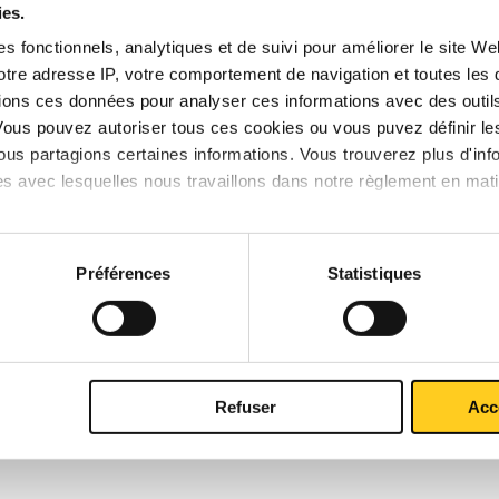
ies.
s fonctionnels, analytiques et de suivi pour améliorer le site W
votre adresse IP, votre comportement de navigation et toutes le
STE DE PRIX BRUT
TÉLÉCHARGEMENTS
CARACTÉRIST
ions ces données pour analyser ces informations avec des outils 
Vous pouvez autoriser tous ces cookies ou vous puvez définir 
us partagions certaines informations. Vous trouverez plus d'inf
ube sans soudure EN 10210 S23
es avec lesquelles nous travaillons dans notre règlement en mat
Préférences
Statistiques
Refuser
Acc