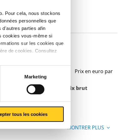
eb. Pour cela, nous stockons
s données personnelles que
IQUES
d'autres parties afin
les cookies vous-même si
ormations sur les cookies que
5JRH
ière de cookies. Consultez
Prix en euro par
Marketing
Poids des pièces en
Prix brut
kg
epter tous les cookies
MONTRER PLUS