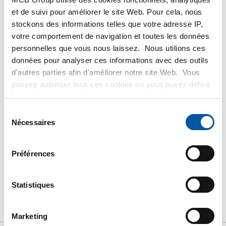
et de suivi pour améliorer le site Web. Pour cela, nous
stockons des informations telles que votre adresse IP,
Veuillez vous connecter afin de pouvoir passer
votre comportement de navigation et toutes les données
commande
personnelles que vous nous laissez. Nous utilions ces
données pour analyser ces informations avec des outils
d'autres parties afin d'améliorer notre site Web. Vous
Commandez avec vos propres numéros d’articles
pouvez autoriser tous ces cookies ou vous puvez définir
Calculez avec les prix actuels de TS Métaux
les cookies vous-même si vous ne souhaitez pas que
Suivez vos livraisons en ligne
nous partagions certaines informations. Vous trouverez
Sélection
plus d'informations sur les cookies que nous conservons
Nécessaires
du
et les parties avec lesquelles nous travaillons dans notre
consentement
règlement en matière de cookies. Consultez notre
Préférences
règlement
ICI
.
PRODUIT
DESCRIPTION DU PRODUIT
Statistiques
LISTE DE PRIX BRUT
TÉLÉCHARGEMENTS
CARACTÉRISTIQUES
Marketing