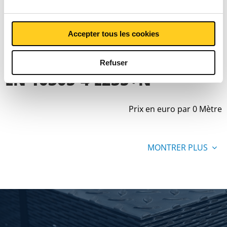
Liste de prix bruts: Tube
Accepter tous les cookies
ZISTA zingué sans soudure
Refuser
EN 10305-4 E235+N
Prix en euro par 0 Mètre
MONTRER PLUS