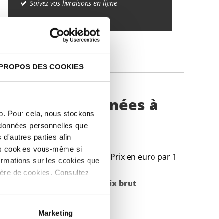
Suivez vos livraisons en ligne
IQUES
 PROPOS DES COOKIES
e/feuillard laminées à
eb. Pour cela, nous stockons
s données personnelles que
d'autres parties afin
les cookies vous-même si
Prix en euro par 1
ormations sur les cookies que
ière de cookies. Consultez
Poids des pièces en
Prix brut
kg
Marketing