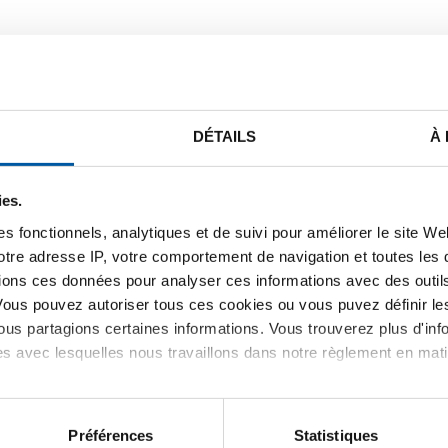
STE DE PRIX BRUT
TÉLÉCHARGEMENTS
CARACTÉRIST
DÉTAILS
À
ies.
loy 800HT (1.4959/N08811) tôl
s fonctionnels, analytiques et de suivi pour améliorer le site W
votre adresse IP, votre comportement de navigation et toutes le
ions ces données pour analyser ces informations avec des outils 
Vous pouvez autoriser tous ces cookies ou vous puvez définir 
us partagions certaines informations. Vous trouverez plus d'inf
es avec lesquelles nous travaillons dans notre règlement en mat
Préférences
Statistiques