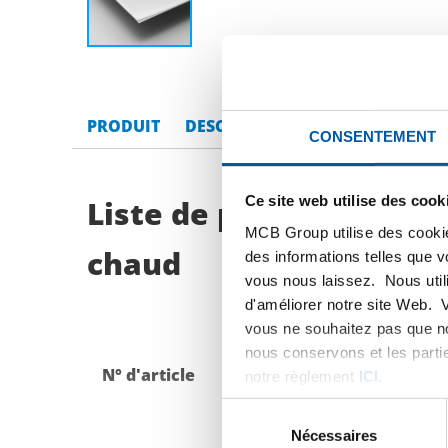
PRODUIT
DESCRIPTION DU PRODUIT
LI
CONSENTEMENT
Ce site web utilise des cook
Liste de prix bruts: Al
MCB Group utilise des cookie
chaud
des informations telles que 
vous nous laissez. Nous util
d'améliorer notre site Web. 
vous ne souhaitez pas que no
nous conservons et les parti
N° d'article
Description
notre règlement
ICI
.
Sélection
du
Nécessaires