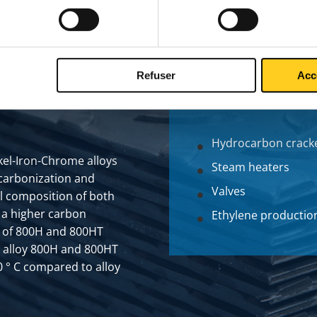
Refuser
Acc
Hydrocarbon crack
kel-Iron-Chrome alloys
Steam heaters
 carbonization and
Valves
l composition of both
r a higher carbon
Ethylene productio
n of 800H and 800HT
 alloy 800H and 800HT
0 ° C compared to alloy