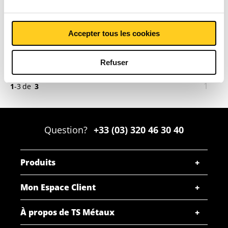
SELECTIONNER LA
Accepter tous les cookies
DIMENSION
Refuser
Vous
1
1
-
3
de
3
êtes
sur
la
Question?
+33 (03) 320 46 30 40
page
Produits
Mon Espace Client
À propos de TS Métaux