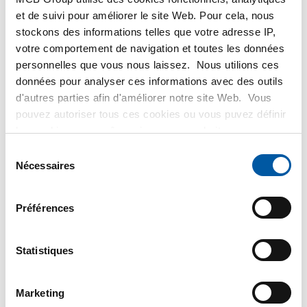
2810-0042
15 Mu
et de suivi pour améliorer le site Web. Pour cela, nous
2810-0642
stockons des informations telles que votre adresse IP,
votre comportement de navigation et toutes les données
SELECTIONNER LA
personnelles que vous nous laissez. Nous utilions ces
DIMENSION
SELECTIONNER LA
données pour analyser ces informations avec des outils
DIMENSION
d'autres parties afin d'améliorer notre site Web. Vous
pouvez autoriser tous ces cookies ou vous puvez définir
les cookies vous-même si vous ne souhaitez pas que
nous partagions certaines informations. Vous trouverez
Sélection
plus d'informations sur les cookies que nous conservons
Nécessaires
du
et les parties avec lesquelles nous travaillons dans notre
consentement
règlement en matière de cookies. Consultez notre
Préférences
règlement
ICI
.
Statistiques
Aluminium EN AW-
6082 T6/T6511 plat
pressé
Marketing
2860-0022