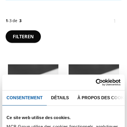
1
-
3
de
3
Vous
1
êtes
sur
FILTEREN
la
page
CONSENTEMENT
DÉTAILS
À PROPOS DES COOKI
Ce site web utilise des cookies.
Aluminium EN AW-
Aluminium EN AW-
6060 T66 plat
6060 T66 plat anodisé
MCB Group utilise des cookies fonctionnels, analytiques