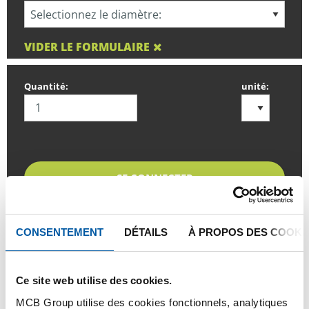
VIDER LE FORMULAIRE
Quantité:
unité:
SE CONNECTER
Veuillez vous connecter afin de pouvoir passer
commande
CONSENTEMENT
DÉTAILS
À PROPOS DES COOKI
Commandez avec vos propres numéros d’articles
Ce site web utilise des cookies.
Calculez avec les prix actuels de TS Métaux
MCB Group utilise des cookies fonctionnels, analytiques