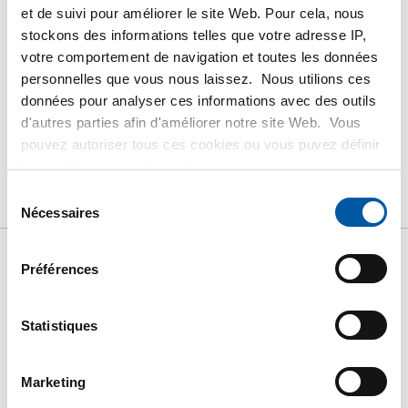
et de suivi pour améliorer le site Web. Pour cela, nous
Suivez vos livraisons en ligne
stockons des informations telles que votre adresse IP,
votre comportement de navigation et toutes les données
personnelles que vous nous laissez. Nous utilions ces
données pour analyser ces informations avec des outils
d'autres parties afin d'améliorer notre site Web. Vous
PRODUIT
DESCRIPTION DU PRODUIT
pouvez autoriser tous ces cookies ou vous puvez définir
LISTE DE PRIX BRUT
TÉLÉCHARGEMENTS
les cookies vous-même si vous ne souhaitez pas que
nous partagions certaines informations. Vous trouverez
Sélection
CARACTÉRISTIQUES
plus d'informations sur les cookies que nous conservons
Nécessaires
du
et les parties avec lesquelles nous travaillons dans notre
consentement
règlement en matière de cookies. Consultez notre
Préférences
règlement
ICI
.
Liste de prix bruts:
Aluminium EN AW-6060 T66
Statistiques
tube rond anodisé 15 Mu
Marketing