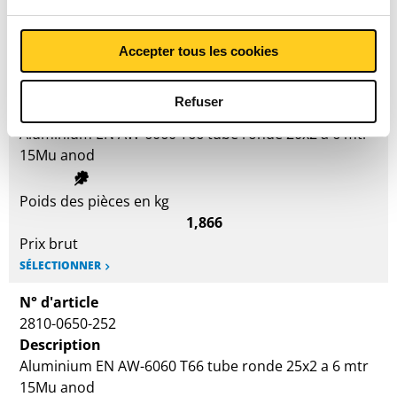
Prix en euro par 0 KG
Accepter tous les cookies
N° d'article
2810-0650-202
Refuser
Description
Aluminium EN AW-6060 T66 tube ronde 20x2 a 6 mtr
15Mu anod
Poids des pièces en kg
1,866
Prix brut
SÉLECTIONNER
N° d'article
2810-0650-252
Description
Aluminium EN AW-6060 T66 tube ronde 25x2 a 6 mtr
15Mu anod