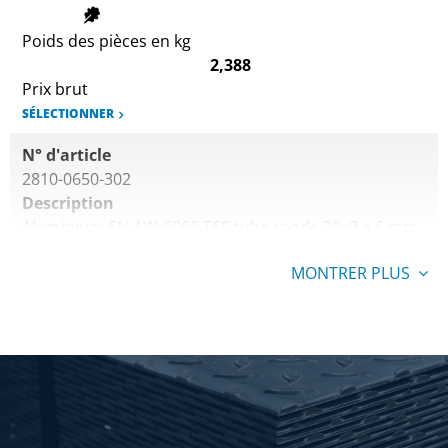
Poids des pièces en kg
2,388
Prix brut
SÉLECTIONNER
N° d'article
2810-0650-302
Description
Aluminium EN AW-6060 T66 tube ronde 30x2 a 6 mtr
15Mu anod
MONTRER PLUS
Poids des pièces en kg
2,91
Prix brut
SÉLECTIONNER
N° d'article
2810-0650-402