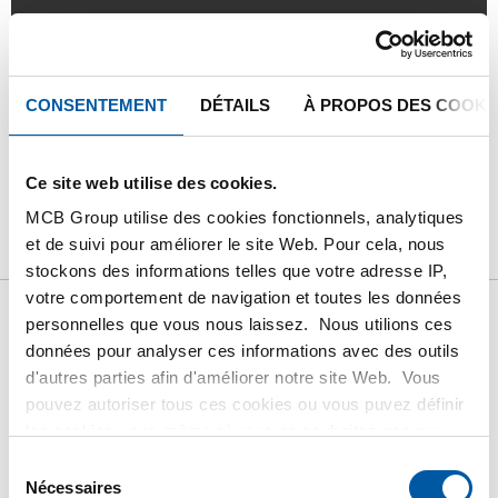
Suivez vos livraisons en ligne
CONSENTEMENT
DÉTAILS
À PROPOS DES COOKI
PRODUIT
DESCRIPTION DU PRODUIT
Ce site web utilise des cookies.
LISTE DE PRIX BRUT
TÉLÉCHARGEMENTS
MCB Group utilise des cookies fonctionnels, analytiques
et de suivi pour améliorer le site Web. Pour cela, nous
CARACTÉRISTIQUES
stockons des informations telles que votre adresse IP,
votre comportement de navigation et toutes les données
personnelles que vous nous laissez. Nous utilions ces
Liste de prix bruts: Bronze
données pour analyser ces informations avec des outils
d'autres parties afin d'améliorer notre site Web. Vous
á l'étain carré Rg 7
pouvez autoriser tous ces cookies ou vous puvez définir
les cookies vous-même si vous ne souhaitez pas que
CuSn7Zn4Pb7-C
nous partagions certaines informations. Vous trouverez
Sélection
plus d'informations sur les cookies que nous conservons
Nécessaires
du