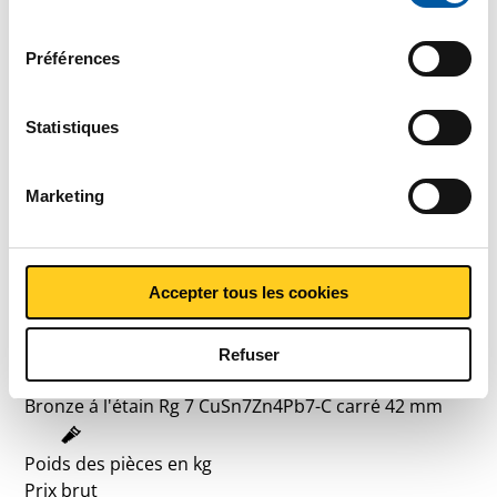
et les parties avec lesquelles nous travaillons dans notre
consentement
Prix en euro par 0 KG
règlement en matière de cookies. Consultez notre
Préférences
règlement
ICI
.
N° d'article
2950-0011-32
Statistiques
Description
Bronze á l'étain Rg 7 CuSn7Zn4Pb7-C carré 32 mm
Marketing
Poids des pièces en kg
Prix brut
SÉLECTIONNER
Accepter tous les cookies
N° d'article
2950-0011-42
Refuser
Description
Bronze á l'étain Rg 7 CuSn7Zn4Pb7-C carré 42 mm
Poids des pièces en kg
Prix brut