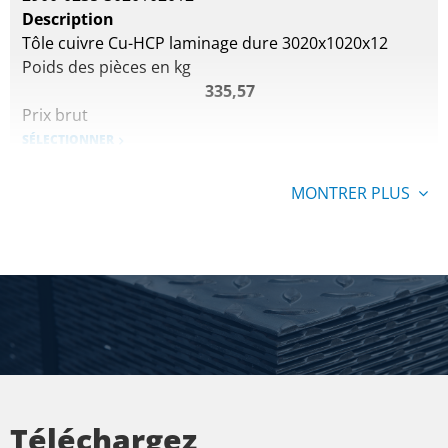
Description
Tôle cuivre Cu-HCP laminage dure 3020x1020x12
Poids des pièces en kg
335,57
Prix brut
SÉLECTIONNER
N° d'article
MONTRER PLUS
2900-0235-3020102015
Description
Tôle cuivre Cu-HCP laminage dure 3020x1020x15
Poids des pièces en kg
419,46
Prix brut
SÉLECTIONNER
N° d'article
2900-0235-3020102020
Téléchargez
Description