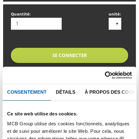
Quantité:
unité:
SE CONNECTER
Veuillez vous connecter afin de pouvoir passer
commande
CONSENTEMENT
DÉTAILS
À PROPOS DES COOKI
Commandez avec vos propres numéros d’articles
Calculez avec les prix actuels de TS Métaux
Ce site web utilise des cookies.
Suivez vos livraisons en ligne
MCB Group utilise des cookies fonctionnels, analytiques
et de suivi pour améliorer le site Web. Pour cela, nous
stockons des informations telles que votre adresse IP,