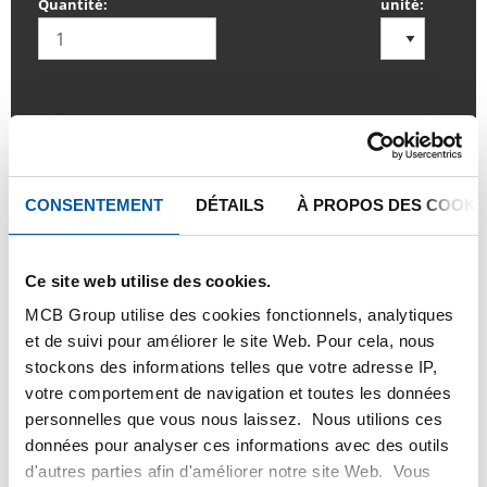
Quantité:
unité:
SE CONNECTER
Veuillez vous connecter afin de pouvoir passer
CONSENTEMENT
DÉTAILS
À PROPOS DES COOKI
commande
Ce site web utilise des cookies.
Commandez avec vos propres numéros d’articles
MCB Group utilise des cookies fonctionnels, analytiques
et de suivi pour améliorer le site Web. Pour cela, nous
Calculez avec les prix actuels de TS Métaux
stockons des informations telles que votre adresse IP,
Suivez vos livraisons en ligne
votre comportement de navigation et toutes les données
personnelles que vous nous laissez. Nous utilions ces
données pour analyser ces informations avec des outils
d'autres parties afin d'améliorer notre site Web. Vous