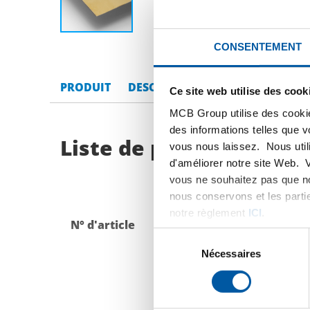
CONSENTEMENT
PRODUIT
DESCRIPTION DU PRODUIT
LI
Ce site web utilise des cook
MCB Group utilise des cookie
des informations telles que 
Liste de prix bruts: Tô
vous nous laissez. Nous util
d'améliorer notre site Web. 
vous ne souhaitez pas que no
nous conservons et les parti
notre règlement
ICI
.
N° d'article
Description
Sélection
du
Nécessaires
consentement