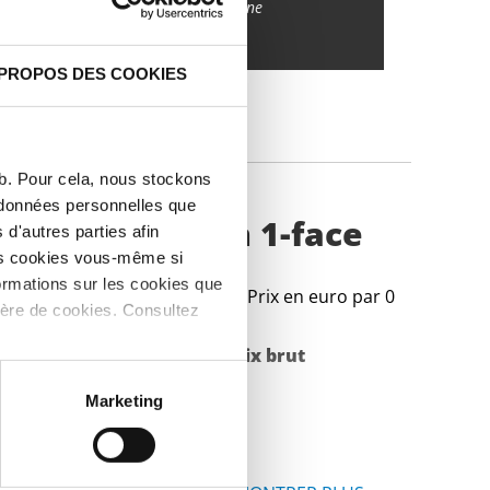
Suivez vos livraisons en ligne
 PROPOS DES COOKIES
IQUES
eb. Pour cela, nous stockons
s données personnelles que
0 demi-dur film 1-face
d'autres parties afin
les cookies vous-même si
ormations sur les cookies que
Prix en euro par 0
ière de cookies. Consultez
Poids des pièces en
Prix brut
Marketing
kg