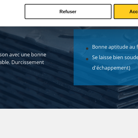
Refuser
Acc
Bonne aptitude au
ison avec une bonne
Se laisse bien soud
able. Durcissement
d'échappement)