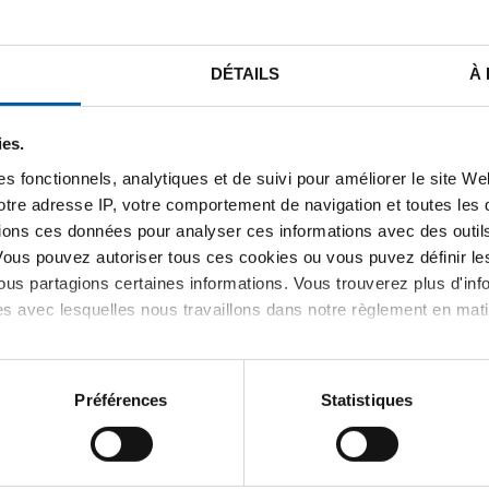
DÉTAILS
À
STE DE PRIX BRUT
TÉLÉCHARGEMENTS
CARACTÉRIST
ies.
s fonctionnels, analytiques et de suivi pour améliorer le site W
votre adresse IP, votre comportement de navigation et toutes le
le/feuillard laiton CuZn37/R35
ions ces données pour analyser ces informations avec des outils 
Vous pouvez autoriser tous ces cookies ou vous puvez définir 
us partagions certaines informations. Vous trouverez plus d'inf
es avec lesquelles nous travaillons dans notre règlement en mat
Préférences
Statistiques