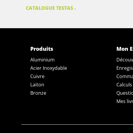
CATALOGUE TESTAS
Produits
Mon E
Aluminium
Découv
Acier Inoxydable
Enregis
Cuivre
Comman
Laiton
Calculs
Bronze
Questi
Mes liv