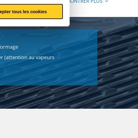
MONTRER PLUS
epter tous les cookies
 formage
er (attention au vapeurs