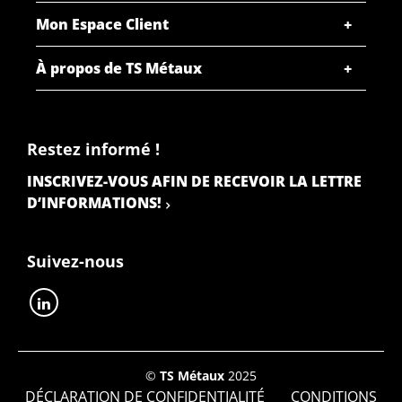
Description
Mon Espace Client
Inox làc plat 304/304L 80x20 ca 6 mtr
À propos de TS Métaux
Poids des pièces en kg
Prix brut
SÉLECTIONNER
Restez informé !
N° d'article
INSCRIVEZ-VOUS AFIN DE RECEVOIR LA LETTRE
2400-0022-10020
D’INFORMATIONS!
Description
Inox làc plat 304/304L 100x20 ca 6 mtr
Suivez-nous
Poids des pièces en kg
Prix brut
SÉLECTIONNER
N° d'article
©
TS Métaux
2025
2400-0022-8025
DÉCLARATION DE CONFIDENTIALITÉ
CONDITIONS