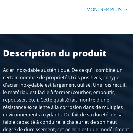
N° d'article
MONTRER PLUS
2400-0022-5015
Description
Inox làc plat 304/304L 50x15 ca 6 mtr
Poids des pièces en kg
Description du produit
Prix brut
SÉLECTIONNER
Acier inoxydable austénitique. De ce qu'il combine un
N° d'article
certain nombre de propriétés très positives, ce type
2400-0022-8015
d'acier inoxydable est largement utilisé. Une fois recuit,
Description
le matériau est facile à former (courber, emboutir,
Inox làc plat 304/304L 80x15 ca 6 mtr
repousser, etc.). Cette qualité fait montre d'une
résistance excellente à la corrosion dans de multiples
Poids des pièces en kg
environnements oxydants. Du fait de sa dureté, de sa
Prix brut
faible capacité à conduire la chaleur et de son haut
SÉLECTIONNER
degré de durcissement, cet acier n'est que modérément