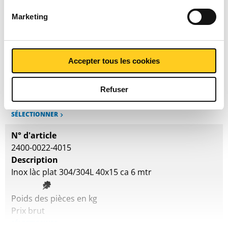
SÉLECTIONNER
Marketing
N° d'article
2400-0022-3015
Description
Accepter tous les cookies
Inox làc plat 304/304L 30x15 ca 6 mtr
Poids des pièces en kg
Refuser
Prix brut
SÉLECTIONNER
N° d'article
2400-0022-4015
Description
Inox làc plat 304/304L 40x15 ca 6 mtr
Poids des pièces en kg
Prix brut
SÉLECTIONNER