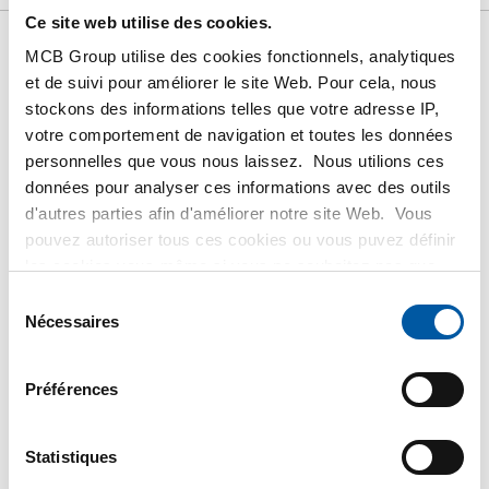
Ce site web utilise des cookies.
MCB Group utilise des cookies fonctionnels, analytiques
Liste de prix bruts: Inox
et de suivi pour améliorer le site Web. Pour cela, nous
stockons des informations telles que votre adresse IP,
1.4301/1.4307 (304/304L)
votre comportement de navigation et toutes les données
personnelles que vous nous laissez. Nous utilions ces
laminé à chaud plat
données pour analyser ces informations avec des outils
d'autres parties afin d'améliorer notre site Web. Vous
pouvez autoriser tous ces cookies ou vous puvez définir
Prix en euro par 0 KG
les cookies vous-même si vous ne souhaitez pas que
nous partagions certaines informations. Vous trouverez
Sélection
N° d'article
plus d'informations sur les cookies que nous conservons
Nécessaires
du
2400-0022-10010
et les parties avec lesquelles nous travaillons dans notre
consentement
Description
règlement en matière de cookies. Consultez notre
Inox làc plat 304/304L 100x10 ca 6 mtr
Préférences
règlement
ICI
.
Poids des pièces en kg
Statistiques
Prix brut