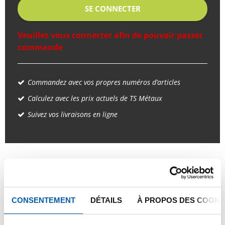
SE CONNECTER
Veuillez vous connecter afin de pouvoir passer
commande
Commandez avec vos propres numéros d’articles
Calculez avec les prix actuels de TS Métaux
Suivez vos livraisons en ligne
PRODUIT
DESCRIPTION DU PRODUIT
LISTE DE PRIX BRUT
TÉLÉCHARGEMENTS
CONSENTEMENT
DÉTAILS
À PROPOS DES COOKI
CARACTÉRISTIQUES