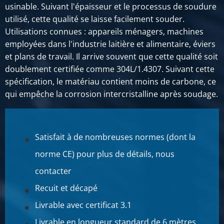
N° d'article
usinable. Suivant l'épaisseur et le processus de soudure
2400-0022-3020
utilisé, cette qualité se laisse facilement souder.
Description
Utilisations connues : appareils ménagers, machines
Inox làc plat 304/304L 30x20 ca 6 mtr
employées dans l'industrie laitière et alimentaire, éviers
et plans de travail. Il arrive souvent que cette qualité soit
Poids des pièces en kg
doublement certifiée comme 304L/1.4307. Suivant cette
Prix brut
spécification, le matériau contient moins de carbone, ce
SÉLECTIONNER
qui empêche la corrosion intercristalline après soudage.
N° d'article
2400-0022-4020
Description
Satisfait à de nombreuses normes (dont la
Inox làc plat 304/304L 40x20 ca 6 mtr
norme CE) pour plus de détails, nous
contacter
Poids des pièces en kg
Prix brut
Recuit et décapé
SÉLECTIONNER
Livrable avec certificat 3.1
N° d'article
Livrable en longueur standard de 6 mètres