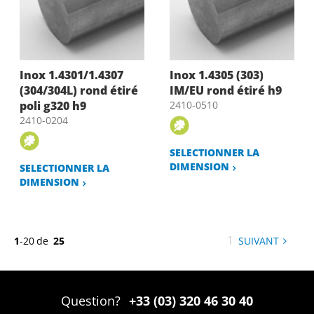
Inox 1.4301/1.4307
Inox 1.4305 (303)
(304/304L) rond étiré
IM/EU rond étiré h9
poli g320 h9
2410-0510
2410-0204
SELECTIONNER LA
DIMENSION
SELECTIONNER LA
DIMENSION
Vous
1
1
-
20
de
25
SUIVANT
PAGE
êtes
sur
la
Question?
+33 (03) 320 46 30 40
page