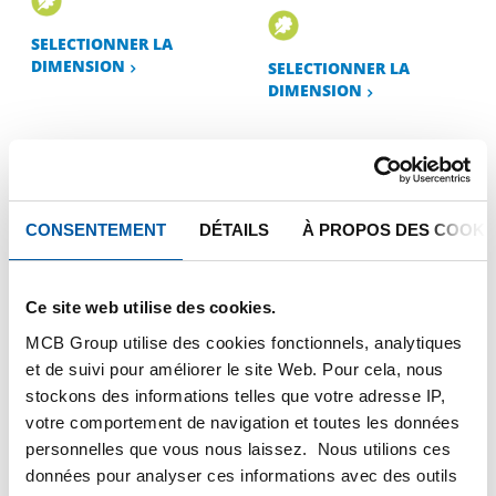
SELECTIONNER LA
DIMENSION
SELECTIONNER LA
DIMENSION
CONSENTEMENT
DÉTAILS
À PROPOS DES COOKI
Ce site web utilise des cookies.
MCB Group utilise des cookies fonctionnels, analytiques
Inox 1.4305 (303)
Inox 1.4307 (304L)
et de suivi pour améliorer le site Web. Pour cela, nous
IM/EU laminé à
IM/EU laminé à
stockons des informations telles que votre adresse IP,
chaud rond écroûté
chaud rond écroûté
votre comportement de navigation et toutes les données
2400-0310
2400-0320
personnelles que vous nous laissez. Nous utilions ces
données pour analyser ces informations avec des outils