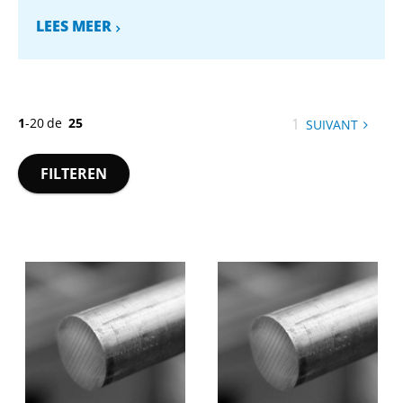
LEES MEER
1
-
20
de
25
Vous
1
SUIVANT
PAGE
êtes
sur
FILTEREN
la
page