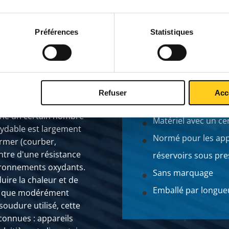
Préférences
Statistiques
Refuser
Acc
Livraison par paqu
bine un certain nombre
Matériel avec un cer
oxydable est largement
Normé pour les app
former (courber,
ontre d'une résistance
réservoirs sous pre
vironnements oxydants.
Sans marquage
duire la chaleur et de
Emballé par longue
st que modérément
soudure utilisé, cette
 connues : appareils