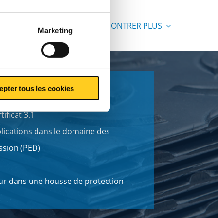
MONTRER PLUS
Marketing
epter tous les cookies
ets complets
tificat 3.1
lications dans le domaine des
ssion (PED)
ur dans une housse de protection