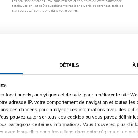
Les prix sont affichés HTVA, sous réserve et tributaire de votre commande
totale. Les prix et coûts supplémentaires (par ex. prix du certificat, frais de
transport etc.) sont repris dans votre panier.
STE DE PRIX BRUT
TÉLÉCHARGEMENTS
CARACTÉRIST
ox 1.4301 tube ronde soudé las
DÉTAILS
À
ies.
s fonctionnels, analytiques et de suivi pour améliorer le site W
votre adresse IP, votre comportement de navigation et toutes le
ions ces données pour analyser ces informations avec des outils 
Vous pouvez autoriser tous ces cookies ou vous puvez définir 
us partagions certaines informations. Vous trouverez plus d'inf
es avec lesquelles nous travaillons dans notre règlement en mat