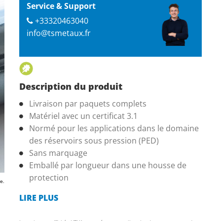
Service & Support
+33320463040
info@tsmetaux.fr
Description du produit
Livraison par paquets complets
Matériel avec un certificat 3.1
Normé pour les applications dans le domaine
des réservoirs sous pression (PED)
Sans marquage
Emballé par longueur dans une housse de
protection
e.
LIRE PLUS