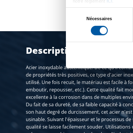
notre règlement
ICI
.
Sélection
du
Nécessaires
consentement
Description du produit
Acier inoxydable austénitique. De ce qu'il com
de propriétés très positives, ce type d'acier in
utilisé. Une fois recuit, le matériau est facile à 
emboutir, repousser, etc.). Cette qualité fait m
excellente à la corrosion dans de multiples en
Du fait de sa dureté, de sa faible capacité à con
son haut degré de durcissement, cet acier n'e
usinable. Suivant l'épaisseur et le processus de 
qualité se laisse facilement souder. Utilisations