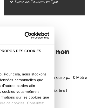
Suivez vos livraisons en ligne
IQUES
er miroir polie non
 PROPOS DES COOKIES
eb. Pour cela, nous stockons
Prix en euro par 0 Mètre
s données personnelles que
d'autres parties afin
Poids des pièces en
Prix brut
les cookies vous-même si
ormations sur les cookies que
kg
ière de cookies. Consultez