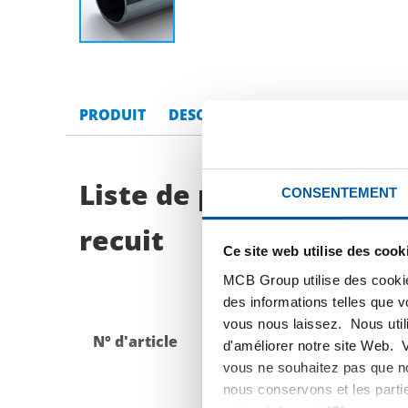
PRODUIT
DESCRIPTION DU PRODUIT
LI
Liste de prix bruts: In
CONSENTEMENT
recuit
Ce site web utilise des cook
MCB Group utilise des cookie
des informations telles que 
vous nous laissez. Nous util
N° d'article
Description
d'améliorer notre site Web. 
vous ne souhaitez pas que no
nous conservons et les parti