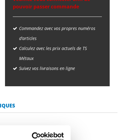
pouvoir passer commande
Commandez avec vos propres numéros
d’articles
Calculez avec les prix actuels de TS
Métaux
Suivez vos livraisons en ligne
IQUES
dé non-recuit