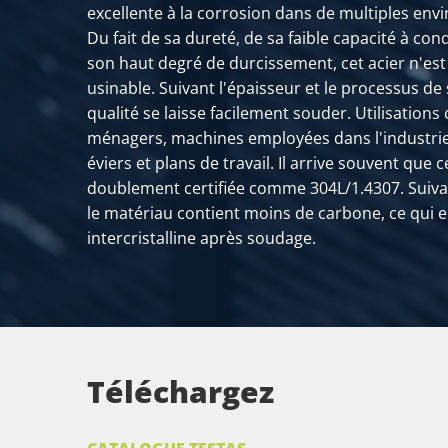
excellente à la corrosion dans de multiples en
2420-0010-6033
Inox tube rond soudé
Du fait de sa dureté, de sa faible capacité à con
son haut degré de durcissement, cet acier n'e
2420-0010-60336
Inox tube rond soudé
usinable. Suivant l'épaisseur et le processus de 
qualité se laisse facilement souder. Utilisations
2420-0010-63515
Inox tube rond soudé
ménagers, machines employées dans l'industrie l
2420-0010-702
Inox tube rond soud
éviers et plans de travail. Il arrive souvent que c
doublement certifiée comme 304L/1.4307. Suivant
2420-0010-802
Inox tube rond soud
le matériau contient moins de carbone, ce qui 
intercristalline après soudage.
2420-0010-1542
Inox tube rond soud
2420-0010-2042
Inox tube rond soud
Téléchargez