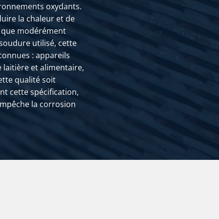
vironnements oxydants.
 1.4307 (304L) 60,3x3 non-recuit
duire la chaleur et de
st que modérément
 1.4307 (304L) 60,3x3,6 non-recuit
soudure utilisé, cette
 connues : appareils
 1.4307 (304L) 63,5x1,5 non-recuit
aitière et alimentaire,
é 1.4307 (304L) 70x2 non-recuit
ette qualité soit
 cette spécification,
é 1.4307 (304L) 80x2 non-recuit
empêche la corrosion
é 1.4307 (304L) 154x2 non-recuit
é 1.4307 (304L) 204x2 non-recuit