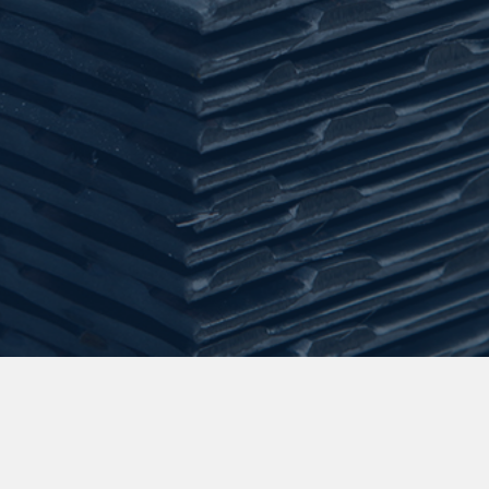
25,824
SÉLECTIONNER
30,666
SÉLECTIONNER
13,974
SÉLECTIONNER
20,43
SÉLECTIONNER
23,436
SÉLECTIONNER
45,672
SÉLECTIONNER
60,696
SÉLECTIONNER