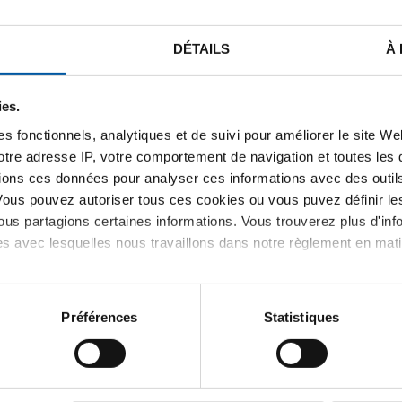
DÉTAILS
À
ies.
s fonctionnels, analytiques et de suivi pour améliorer le site W
votre adresse IP, votre comportement de navigation et toutes le
é 1.4307 (304L) 6x1 non-recuit
ions ces données pour analyser ces informations avec des outils 
Vous pouvez autoriser tous ces cookies ou vous puvez définir 
é 1.4307 (304L) 8x1 non-recuit
us partagions certaines informations. Vous trouverez plus d'inf
es avec lesquelles nous travaillons dans notre règlement en mat
é 1.4307 (304L) 10x1 non-recuit
 1.4307 (304L) 10x1,5 non-recuit
Préférences
Statistiques
é 1.4307 (304L) 12x1 non-recuit
 1.4307 (304L) 12x1,5 non-recuit