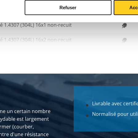
Refuser
Acc
é 1.4307 (304L) 15x2 non-recuit
é 1.4307 (304L) 16x1 non-recuit
é 1.4307 (304L) 16x2 non-recuit
é 1.4307 (304L) 30x3 non-recuit
 1.4307 (304L) 33,7x3,2 non-recuit
é 1.4307 (304L) 40x3 non-recuit
 1.4307 (304L) 42,4x3,2 non-recuit
Livrable avec certifi
bine un certain nombre
 1.4307 (304L) 48,3x3,2 non-recuit
Normalisé pour util
oxydable est largement
former (courber,
é 1.4307 (304L) 54x2 non-recuit
ontre d'une résistance