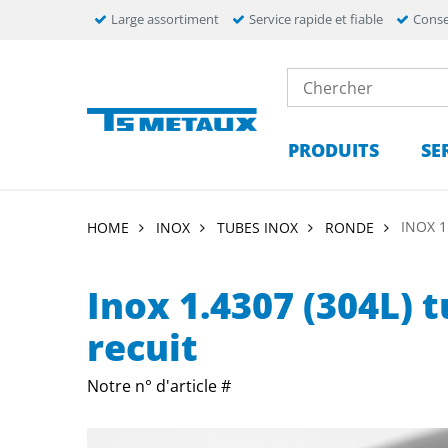
Large assortiment
Service rapide et fiable
Conse
PRODUITS
SE
INOX 1
HOME
INOX
TUBES INOX
RONDE
Inox 1.4307 (304L) 
recuit
Notre n° d'article #