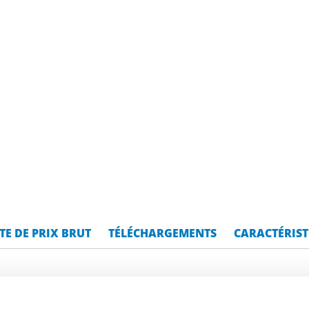
STE DE PRIX BRUT
TÉLÉCHARGEMENTS
CARACTÉRIST
ox 1.4307 (304L) tube rond sou