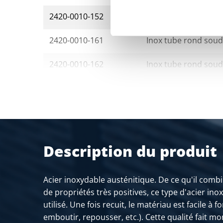
2420-0010-152
Inox tube rond soud
2420-0010-161
Inox tube rond soud
2420-0010-162
Inox tube rond soud
2420-0010-303
Inox tube rond soud
2420-0010-33732
Inox tube rond soudé
2420-0010-403
Inox tube rond soud
Description du produit
2420-0010-42432
Inox tube rond soudé
Acier inoxydable austénitique. De ce qu'il com
2420-0010-48332
Inox tube rond soudé
de propriétés très positives, ce type d'acier in
utilisé. Une fois recuit, le matériau est facile à 
2420-0010-542
Inox tube rond soud
emboutir, repousser, etc.). Cette qualité fait m