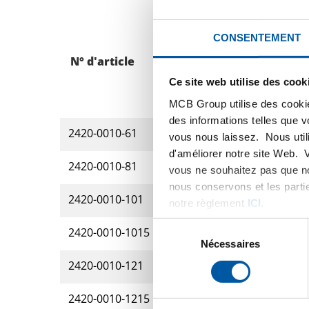
CONSENTEMENT
N° d'article
Description
Ce site web utilise des cook
MCB Group utilise des cookie
des informations telles que 
2420-0010-61
Inox tube rond soud
vous nous laissez. Nous util
d'améliorer notre site Web. 
2420-0010-81
Inox tube rond soud
vous ne souhaitez pas que no
nous conservons et les parti
2420-0010-101
Inox tube rond soud
notre règlement
ICI
.
Sélection
2420-0010-1015
Inox tube rond soudé
du
Nécessaires
consentement
2420-0010-121
Inox tube rond soud
2420-0010-1215
Inox tube rond soudé