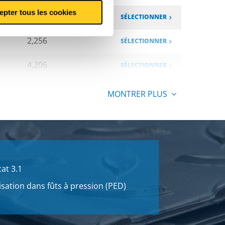
epter tous les cookies
3,906
SÉLECTIONNER
2,256
SÉLECTIONNER
4,206
SÉLECTIONNER
12,168
SÉLECTIONNER
MONTRER PLUS
14,664
SÉLECTIONNER
16,674
SÉLECTIONNER
18,846
SÉLECTIONNER
cat 3.1
21,684
isation dans fûts à pression (PED)
SÉLECTIONNER
15,624
SÉLECTIONNER