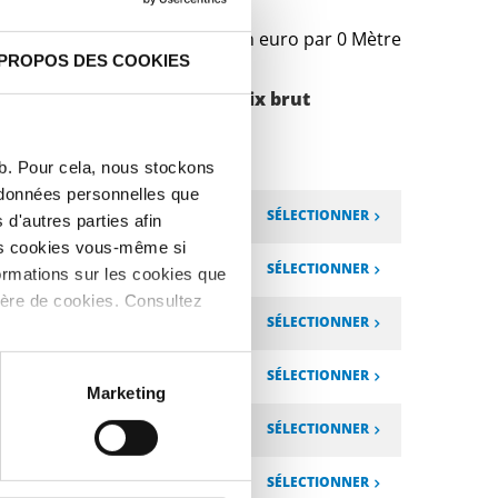
Prix en euro par 0 Mètre
 PROPOS DES COOKIES
Poids des pièces en
Prix brut
kg
eb. Pour cela, nous stockons
s données personnelles que
0,75
SÉLECTIONNER
d'autres parties afin
les cookies vous-même si
1,05
SÉLECTIONNER
ormations sur les cookies que
ière de cookies. Consultez
1,35
SÉLECTIONNER
1,914
SÉLECTIONNER
Marketing
1,65
SÉLECTIONNER
2,364
SÉLECTIONNER