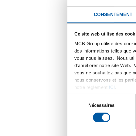
Depuis 
moderne 
CONSENTEMENT
moderne
d’être m
Ce site web utilise des cook
qualité.
MCB Group utilise des cookie
Nouvell
des informations telles que 
144 Rue
vous nous laissez. Nous util
Bâtimen
d'améliorer notre site Web. 
59493 V
vous ne souhaitez pas que no
France
nous conservons et les parti
notre règlement
ICI
.
Nos num
Sélection
pouvez 
du
Nécessaires
Ce démé
consentement
environ
vous de
égaleme