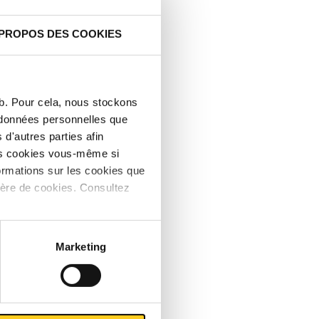
au site
ations
 PROPOS DES COOKIES
rocessus
te
eb. Pour cela, nous stockons
s données personnelles que
d'autres parties afin
les cookies vous-même si
ormations sur les cookies que
ière de cookies. Consultez
ous
Marketing
un
 avec
llir