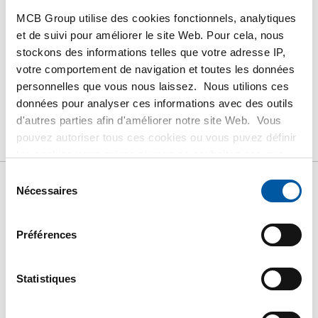
MCB Group utilise des cookies fonctionnels, analytiques
et de suivi pour améliorer le site Web. Pour cela, nous
stockons des informations telles que votre adresse IP,
votre comportement de navigation et toutes les données
PRODUIT
DESCRIPTION DU PRODUIT
personnelles que vous nous laissez. Nous utilions ces
données pour analyser ces informations avec des outils
LISTE DE PRIX BRUT
TÉLÉCHARGEMENTS
d'autres parties afin d'améliorer notre site Web. Vous
pouvez autoriser tous ces cookies ou vous puvez définir
CARACTÉRISTIQUES
les cookies vous-même si vous ne souhaitez pas que
nous partagions certaines informations. Vous trouverez
Sélection
plus d'informations sur les cookies que nous conservons
Nécessaires
du
Liste de prix bruts: Inox
et les parties avec lesquelles nous travaillons dans notre
consentement
règlement en matière de cookies. Consultez notre
Préférences
bride tournantes1.4571 DIN
règlement
ICI
.
2642 PN10
Statistiques