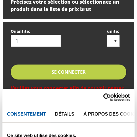
Précisez votre sélection ou sélectionnez un
produit dans la liste de prix brut
Quantité:
unité:
SE CONNECTER
Veuillez vous connecter afin de pouvoir passer
commande
CONSENTEMENT
DÉTAILS
À PROPOS DES COOKI
Commandez avec vos propres numéros d’articles
Calculez avec les prix actuels de TS Métaux
Ce site web utilise des cookies.
Suivez vos livraisons en ligne