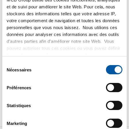
et de suivi pour améliorer le site Web. Pour cela, nous
stockons des informations telles que votre adresse IP,
Veuillez vous connecter afin de pouvoir passer
votre comportement de navigation et toutes les données
commande
personnelles que vous nous laissez. Nous utilions ces
données pour analyser ces informations avec des outils
d'autres parties afin d'améliorer notre site Web. Vous
Commandez avec vos propres numéros d’articles
pouvez autoriser tous ces cookies ou vous puvez définir
Calculez avec les prix actuels de TS Métaux
les cookies vous-même si vous ne souhaitez pas que
Suivez vos livraisons en ligne
nous partagions certaines informations. Vous trouverez
Sélection
plus d'informations sur les cookies que nous conservons
Nécessaires
du
et les parties avec lesquelles nous travaillons dans notre
consentement
règlement en matière de cookies. Consultez notre
Préférences
règlement
ICI
.
PRODUIT
DESCRIPTION DU PRODUIT
Statistiques
LISTE DE PRIX BRUT
TÉLÉCHARGEMENTS
CARACTÉRISTIQUES
Marketing