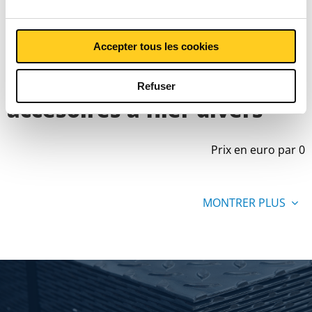
Liste de prix bruts: Acier
Accepter tous les cookies
inox 1.4307 (304L)
Refuser
accesoires à filer divers
Prix en euro par 0
MONTRER PLUS