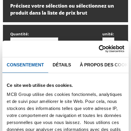
Précisez votre sélection ou sélectionnez un
produit dans la liste de prix brut
Quantité:
unité:
CONSENTEMENT
DÉTAILS
À PROPOS DES COOKI
SE CONNECTER
Ce site web utilise des cookies.
Veuillez vous connecter afin de pouvoir passer
MCB Group utilise des cookies fonctionnels, analytiques
commande
et de suivi pour améliorer le site Web. Pour cela, nous
stockons des informations telles que votre adresse IP,
Commandez avec vos propres numéros d’articles
votre comportement de navigation et toutes les données
personnelles que vous nous laissez. Nous utilions ces
Calculez avec les prix actuels de TS Métaux
données pour analyser ces informations avec des outils