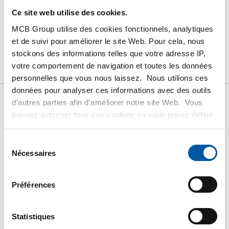
Ce site web utilise des cookies.
PRODUIT
DESCRIPTION DU PRODUIT
MCB Group utilise des cookies fonctionnels, analytiques
et de suivi pour améliorer le site Web. Pour cela, nous
LISTE DE PRIX BRUT
TÉLÉCHARGEMENTS
stockons des informations telles que votre adresse IP,
votre comportement de navigation et toutes les données
CARACTÉRISTIQUES
personnelles que vous nous laissez. Nous utilions ces
données pour analyser ces informations avec des outils
d'autres parties afin d'améliorer notre site Web. Vous
Liste de prix bruts: Acier
pouvez autoriser tous ces cookies ou vous puvez définir
les cookies vous-même si vous ne souhaitez pas que
inox type 316 raccord a vis
nous partagions certaines informations. Vous trouverez
Sélection
plus d'informations sur les cookies que nous conservons
Nécessaires
du
BSP
et les parties avec lesquelles nous travaillons dans notre
consentement
règlement en matière de cookies. Consultez notre
Préférences
règlement
ICI
.
Prix en euro par 0 Pièces
Statistiques