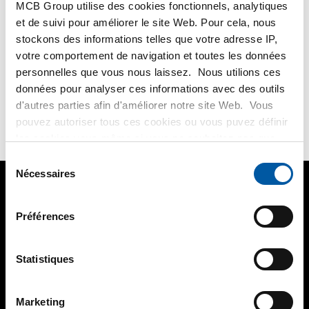
MCB Group utilise des cookies fonctionnels, analytiques
LEES MEER
et de suivi pour améliorer le site Web. Pour cela, nous
stockons des informations telles que votre adresse IP,
votre comportement de navigation et toutes les données
Pas d'article trouvé Réduction mâle/femelle
personnelles que vous nous laissez. Nous utilions ces
données pour analyser ces informations avec des outils
Vous n'avez pas trouvé ce que vous cherchez? Un
d'autres parties afin d'améliorer notre site Web. Vous
COLLABORATEUR
peut vous aider!
pouvez autoriser tous ces cookies ou vous puvez définir
les cookies vous-même si vous ne souhaitez pas que
nous partagions certaines informations. Vous trouverez
Sélection
plus d'informations sur les cookies que nous conservons
Nécessaires
du
Question?
+33 (03) 320 46 30 40
et les parties avec lesquelles nous travaillons dans notre
consentement
règlement en matière de cookies. Consultez notre
Préférences
règlement
ICI
.
Produits
Statistiques
Mon Espace Client
À propos de TS Métaux
Marketing