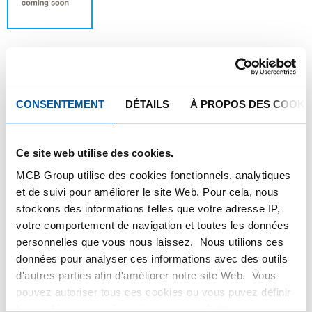
Ce produit ne peut être commandé en ligne,
CONSENTEMENT
DÉTAILS
À PROPOS DES COOKI
pour plus d'information, veuillez contacter
notre service client.
Ce site web utilise des cookies.
MCB Group utilise des cookies fonctionnels, analytiques
Commandez avec vos propres numéros d’articles
et de suivi pour améliorer le site Web. Pour cela, nous
Calculez avec les prix actuels de TS Métaux
stockons des informations telles que votre adresse IP,
Suivez vos livraisons en ligne
votre comportement de navigation et toutes les données
personnelles que vous nous laissez. Nous utilions ces
données pour analyser ces informations avec des outils
d'autres parties afin d'améliorer notre site Web. Vous
pouvez autoriser tous ces cookies ou vous puvez définir
PRODUIT
DESCRIPTION DU PRODUIT
les cookies vous-même si vous ne souhaitez pas que