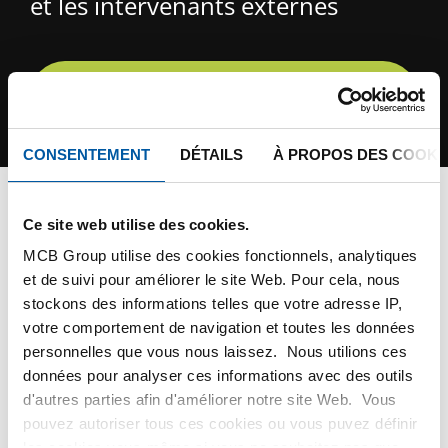
et les intervenants externes
CONSULTER LES CONSIGNES DE
SÉCURITÉ
CONSENTEMENT
DÉTAILS
À PROPOS DES COOKI
SÉCURITÉ DES INTERVENANTS EXTERNES
HOME
Ce site web utilise des cookies.
MCB Group utilise des cookies fonctionnels, analytiques
et de suivi pour améliorer le site Web. Pour cela, nous
stockons des informations telles que votre adresse IP,
Sécurité des intervenants
votre comportement de navigation et toutes les données
personnelles que vous nous laissez. Nous utilions ces
externes
données pour analyser ces informations avec des outils
d'autres parties afin d'améliorer notre site Web. Vous
pouvez autoriser tous ces cookies ou vous puvez définir
La sécurité est au cœur des préoccupations d’MCB. La
les cookies vous-même si vous ne souhaitez pas que