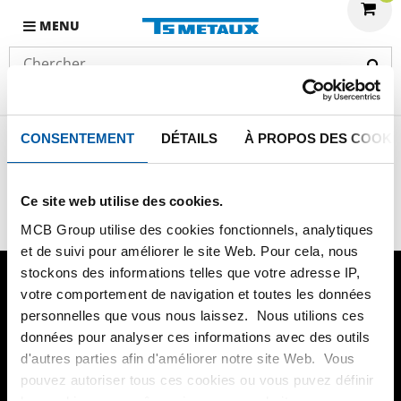
MENU
CONSENTEMENT
DÉTAILS
À PROPOS DES COOKI
HOME
Ce site web utilise des cookies.
MCB Group utilise des cookies fonctionnels, analytiques
et de suivi pour améliorer le site Web. Pour cela, nous
stockons des informations telles que votre adresse IP,
Question?
+33 (03) 320 46 30 40
votre comportement de navigation et toutes les données
personnelles que vous nous laissez. Nous utilions ces
données pour analyser ces informations avec des outils
Produits
d'autres parties afin d'améliorer notre site Web. Vous
pouvez autoriser tous ces cookies ou vous puvez définir
Mon Espace Client