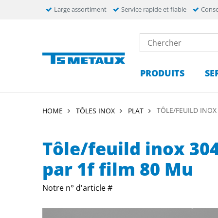
Large assortiment
Service rapide et fiable
Conse
PRODUITS
SE
TÔLE/FEUILD INOX
HOME
TÔLES INOX
PLAT
Tôle/feuild inox 30
par 1f film 80 Mu
Notre n° d'article #