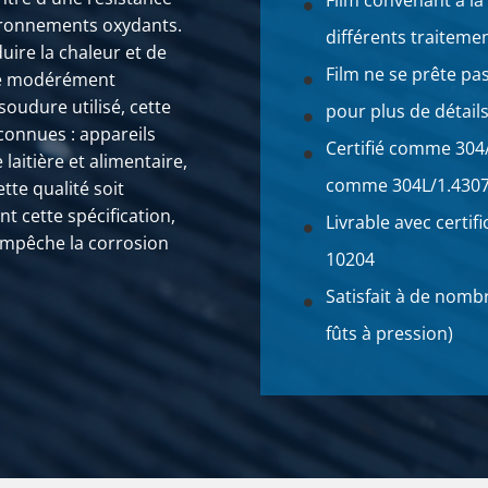
Film convenant à la
vironnements oxydants.
différents traiteme
duire la chaleur et de
Film ne se prête pa
que modérément
soudure utilisé, cette
pour plus de détail
 connues : appareils
Certifié comme 304/
aitière et alimentaire,
comme 304L/1.430
ette qualité soit
 cette spécification,
Livrable avec certi
empêche la corrosion
10204
Satisfait à de nomb
fûts à pression)