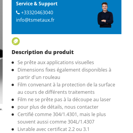
Service & Support
+33320463040
info@tsmetaux.fr
Description du produit
Se prête aux applications visuelles
Dimensions fixes également disponibles à
partir d'un rouleau
Film convenant à la protection de la surface
au cours de différents traitements
Film ne se prête pas à la découpe au laser
pour plus de détails, nous contacter
e.
Certifié comme 304/1.4301, mais le plus
souvent aussi comme 304L/1.4307
Livrable avec certificat 2.2 ou 3.1