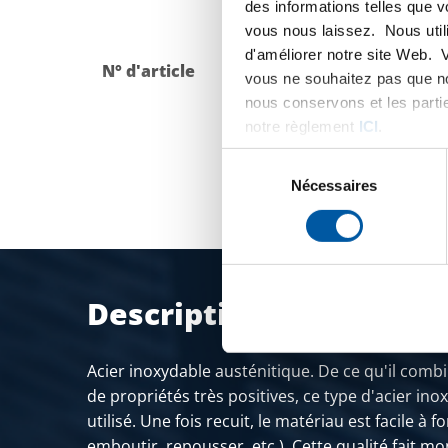
des informations telles que 
vous nous laissez. Nous util
d'améliorer notre site Web. 
N° d'article
Description
vous ne souhaitez pas que no
nous conservons et les parti
notre règlement
ICI
.
Sélection
du
Nécessaires
consentement
Description du produit
Acier inoxydable austénitique. De ce qu'il com
de propriétés très positives, ce type d'acier in
utilisé. Une fois recuit, le matériau est facile à 
emboutir, repousser, etc.). Cette qualité fait m