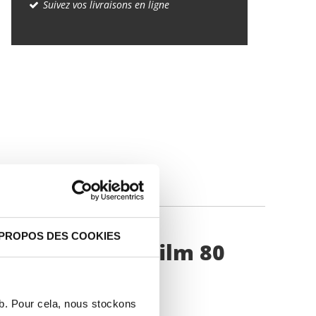
Suivez vos livraisons en ligne
IQUES
 PROPOS DES COOKIES
protegé par 1f film 80
eb. Pour cela, nous stockons