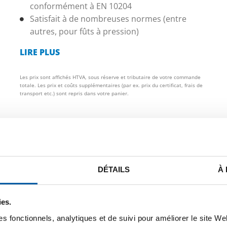
conformément à EN 10204
Satisfait à de nombreuses normes (entre
autres, pour fûts à pression)
LIRE PLUS
Les prix sont affichés HTVA, sous réserve et tributaire de votre commande
totale. Les prix et coûts supplémentaires (par ex. prix du certificat, frais de
transport etc.) sont repris dans votre panier.
STE DE PRIX BRUT
TÉLÉCHARGEMENTS
CARACTÉRIST
DÉTAILS
À
e/feuild inox 304/304L laf 2B 
ies.
s fonctionnels, analytiques et de suivi pour améliorer le site W