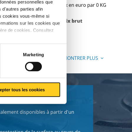
s données personnelles que
Prix en euro par 0 KG
d'autres parties afin
les cookies vous-même si
Poids des pièces en
Prix brut
ormations sur les cookies que
ière de cookies. Consultez
kg
Marketing
MONTRER PLUS
epter tous les cookies
tions visuelles
alement disponibles à partir d'un