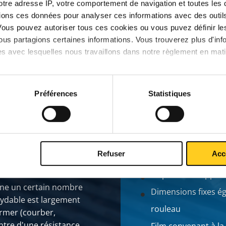
votre adresse IP, votre comportement de navigation et toutes le
ions ces données pour analyser ces informations avec des outils 
Vous pouvez autoriser tous ces cookies ou vous puvez définir 
us partagions certaines informations. Vous trouverez plus d'inf
es avec lesquelles nous travaillons dans notre règlement en mat
Préférences
Statistiques
Refuser
Acc
Se prête aux applica
bine un certain nombre
Dimensions fixes ég
oxydable est largement
rouleau
former (courber,
ontre d'une résistance