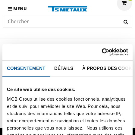
MENU
HOME
CONDITIONS GÉNÉRALES D'ACHAT ET DE VENTE
CONSENTEMENT
DÉTAILS
À PROPOS DES COOKI
Conditions générales d'achat et de
vente
Ce site web utilise des cookies.
MCB Group utilise des cookies fonctionnels, analytiques
Cliquez
ICI
afin de télécharger les conditions générales
et de suivi pour améliorer le site Web. Pour cela, nous
d'achat et de vente.
stockons des informations telles que votre adresse IP,
votre comportement de navigation et toutes les données
personnelles que vous nous laissez. Nous utilions ces