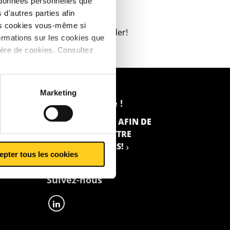
s données personnelles que
fil
d'autres parties afin
les cookies vous-même si
OLLABORATEUR
peut vous aider!
ormations sur les cookies que
ière de cookies. Consultez
Marketing
Restez informé !
INSCRIVEZ-VOUS AFIN DE
RECEVOIR LA LETTRE
D’INFORMATIONS!
epter tous les cookies
Suivez-nous