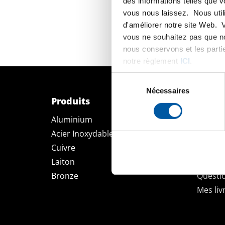
des informations telles que 
vous nous laissez. Nous util
d'améliorer notre site Web. 
vous ne souhaitez pas que no
nous conservons et les parti
notre règlement
ICI
.
Sélection
du
Nécessaires
Produits
Mon E
consentement
Aluminium
Découv
Acier Inoxydable
Enregis
Cuivre
Comman
Laiton
Calculs
Bronze
Questi
Mes liv