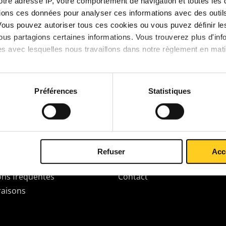
votre adresse IP, votre comportement de navigation et toutes le
Pas d'article trouvé Pro
ions ces données pour analyser ces informations avec des outils 
Vous pouvez autoriser tous ces cookies ou vous puvez définir 
Vous n'avez pas trouvé ce que vous cherchez? Un
C
us partagions certaines informations. Vous trouverez plus d'inf
es avec lesquelles nous travaillons dans notre règlement en mat
Préférences
Statistiques
space Client
À propos de TS Métaux
rez Mon Espace Client
Profil
trer
Historique
der & payer
Mentions légales
Refuser
Acc
Filiales MCB
ons fréquentes
Contact
raisons