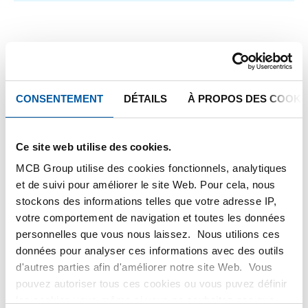
1
-
1
de
1
Vous
1
êtes
sur
FILTEREN
CONSENTEMENT
DÉTAILS
À PROPOS DES COOKI
la
page
Ce site web utilise des cookies.
MCB Group utilise des cookies fonctionnels, analytiques
et de suivi pour améliorer le site Web. Pour cela, nous
stockons des informations telles que votre adresse IP,
votre comportement de navigation et toutes les données
personnelles que vous nous laissez. Nous utilions ces
données pour analyser ces informations avec des outils
d'autres parties afin d'améliorer notre site Web. Vous
pouvez autoriser tous ces cookies ou vous puvez définir
Tôle/feuillard larmé
les cookies vous-même si vous ne souhaitez pas que
inox 304 laminé à