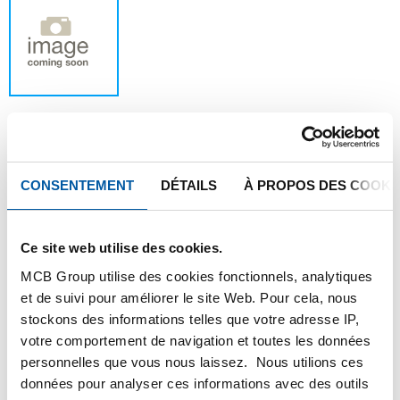
Ce produit ne peut être commandé en ligne,
CONSENTEMENT
DÉTAILS
À PROPOS DES COOKI
pour plus d'information, veuillez contacter
notre service client.
Ce site web utilise des cookies.
MCB Group utilise des cookies fonctionnels, analytiques
Commandez avec vos propres numéros d’articles
et de suivi pour améliorer le site Web. Pour cela, nous
Calculez avec les prix actuels de TS Métaux
stockons des informations telles que votre adresse IP,
votre comportement de navigation et toutes les données
Suivez vos livraisons en ligne
personnelles que vous nous laissez. Nous utilions ces
données pour analyser ces informations avec des outils