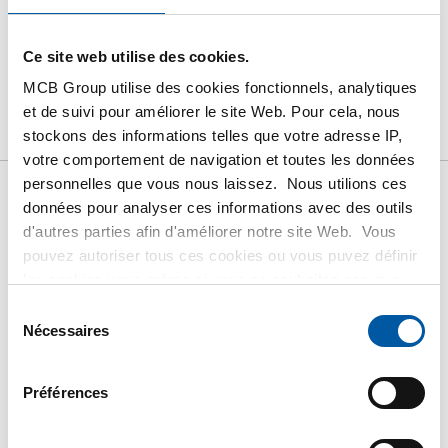
PRODUIT
DESCRIPTION DU PRODUIT
Ce site web utilise des cookies.
MCB Group utilise des cookies fonctionnels, analytiques
LISTE DE PRIX BRUT
TÉLÉCHARGEMENTS
et de suivi pour améliorer le site Web. Pour cela, nous
CARACTÉRISTIQUES
stockons des informations telles que votre adresse IP,
votre comportement de navigation et toutes les données
personnelles que vous nous laissez. Nous utilions ces
données pour analyser ces informations avec des outils
Liste de prix bruts: Inox
d'autres parties afin d'améliorer notre site Web. Vous
pouvez autoriser tous ces cookies ou vous puvez définir
1.4571 (316Ti) poutrelle HE-
les cookies vous-même si vous ne souhaitez pas que
nous partagions certaines informations. Vous trouverez
Sélection
A soudé laser
plus d'informations sur les cookies que nous conservons
Nécessaires
du
et les parties avec lesquelles nous travaillons dans notre
consentement
règlement en matière de cookies. Consultez notre
Prix en euro par 0 KG
Préférences
règlement
ICI
.