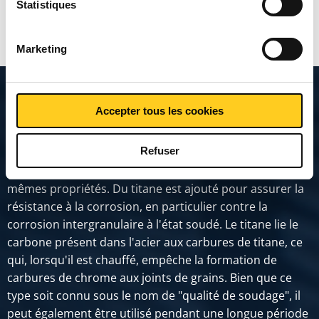
Statistiques
MONTRER PLUS
Marketing
Description du produit
Accepter tous les cookies
Refuser
Acier inoxydable austénitique. Ce type d'acier inoxydable
est un 1.4401 allié au titane et possède donc presque les
mêmes propriétés. Du titane est ajouté pour assurer la
résistance à la corrosion, en particulier contre la
corrosion intergranulaire à l'état soudé. Le titane lie le
carbone présent dans l'acier aux carbures de titane, ce
qui, lorsqu'il est chauffé, empêche la formation de
carbures de chrome aux joints de grains. Bien que ce
type soit connu sous le nom de "qualité de soudage", il
peut également être utilisé pendant une longue période