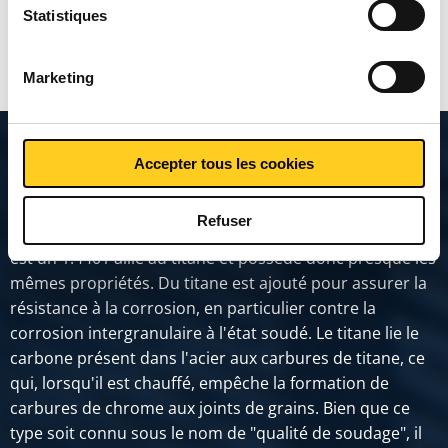
Statistiques
MONTRER PLUS
Marketing
Description du produit
Accepter tous les cookies
Refuser
Acier inoxydable austénitique. Ce type d'acier inoxydable
est un 1.4401 allié au titane et possède donc presque les
mêmes propriétés. Du titane est ajouté pour assurer la
résistance à la corrosion, en particulier contre la
corrosion intergranulaire à l'état soudé. Le titane lie le
carbone présent dans l'acier aux carbures de titane, ce
qui, lorsqu'il est chauffé, empêche la formation de
carbures de chrome aux joints de grains. Bien que ce
type soit connu sous le nom de "qualité de soudage", il