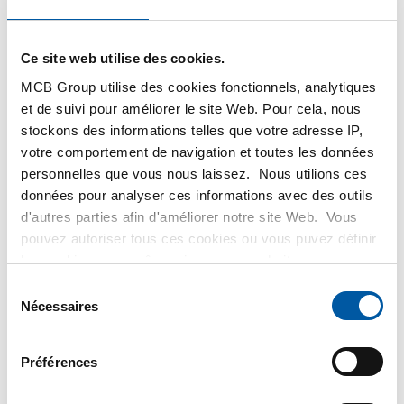
Ce site web utilise des cookies.
PRODUIT
DESCRIPTION DU PRODUIT
MCB Group utilise des cookies fonctionnels, analytiques
LISTE DE PRIX BRUT
TÉLÉCHARGEMENTS
et de suivi pour améliorer le site Web. Pour cela, nous
stockons des informations telles que votre adresse IP,
CARACTÉRISTIQUES
votre comportement de navigation et toutes les données
personnelles que vous nous laissez. Nous utilions ces
données pour analyser ces informations avec des outils
Liste de prix bruts: Inox
d'autres parties afin d'améliorer notre site Web. Vous
pouvez autoriser tous ces cookies ou vous puvez définir
1.4571 (316Ti) poutrelle IPE
les cookies vous-même si vous ne souhaitez pas que
nous partagions certaines informations. Vous trouverez
Sélection
soudé laser
plus d'informations sur les cookies que nous conservons
Nécessaires
du
et les parties avec lesquelles nous travaillons dans notre
consentement
règlement en matière de cookies. Consultez notre
Prix en euro par 0 KG
Préférences
règlement
ICI
.