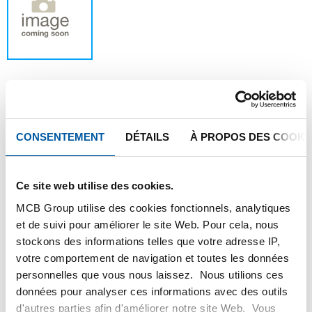
Ce produit ne peut être commandé en ligne,
CONSENTEMENT
DÉTAILS
À PROPOS DES COOKI
pour plus d'information, veuillez contacter
notre service client.
Ce site web utilise des cookies.
Commandez avec vos propres numéros d’articles
MCB Group utilise des cookies fonctionnels, analytiques
et de suivi pour améliorer le site Web. Pour cela, nous
Calculez avec les prix actuels de TS Métaux
stockons des informations telles que votre adresse IP,
Suivez vos livraisons en ligne
votre comportement de navigation et toutes les données
personnelles que vous nous laissez. Nous utilions ces
données pour analyser ces informations avec des outils
d'autres parties afin d'améliorer notre site Web. Vous