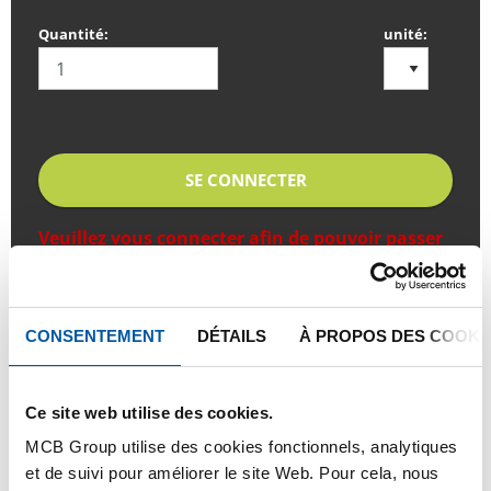
Quantité:
unité:
SE CONNECTER
Veuillez vous connecter afin de pouvoir passer
commande
CONSENTEMENT
DÉTAILS
À PROPOS DES COOKI
Commandez avec vos propres numéros d’articles
Calculez avec les prix actuels de TS Métaux
Suivez vos livraisons en ligne
Ce site web utilise des cookies.
MCB Group utilise des cookies fonctionnels, analytiques
et de suivi pour améliorer le site Web. Pour cela, nous