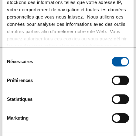
stockons des informations telles que votre adresse IP,
votre comportement de navigation et toutes les données
PRODUIT
DESCRIPTION DU PRODUIT
personnelles que vous nous laissez. Nous utilions ces
données pour analyser ces informations avec des outils
LISTE DE PRIX BRUT
TÉLÉCHARGEMENTS
d'autres parties afin d'améliorer notre site Web. Vous
pouvez autoriser tous ces cookies ou vous puvez définir
CARACTÉRISTIQUES
les cookies vous-même si vous ne souhaitez pas que
nous partagions certaines informations. Vous trouverez
Sélection
plus d'informations sur les cookies que nous conservons
Nécessaires
du
Liste de prix bruts: Inox
et les parties avec lesquelles nous travaillons dans notre
consentement
règlement en matière de cookies. Consultez notre
1.4112 rond étiré non-
Préférences
règlement
ICI
.
trempé h9
Statistiques
Prix en euro par 0
Marketing